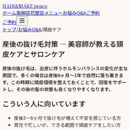
HAIR&MAKE peace
ホーム
高柳店
花堂店
メニュー
お悩みQ&A
ご予約
ご予約
トップ
/
お悩みQ&A
/
頭皮ケア
産後の抜け毛対策 — 美容師が教える頭
皮ケアとサロンケア
産後の抜け毛は、出産に伴うホルモンバランスの変化が主な
原因で、多くの場合は産後6ヶ月〜1年で自然に落ち着きま
す。この時期に頭皮環境を整えておくことで、回復をサポー
トし、その後の髪の状態も良くなりやすくなります。
こういう人に向いています
産後3〜6ヶ月で抜け毛が増えて不安を感じている方
育児で忙しいが、できる範囲で頭皮ケアをしたい方